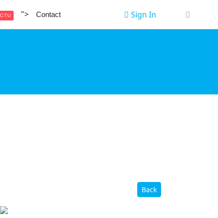
">
Sign In
Contact
CTU
Back