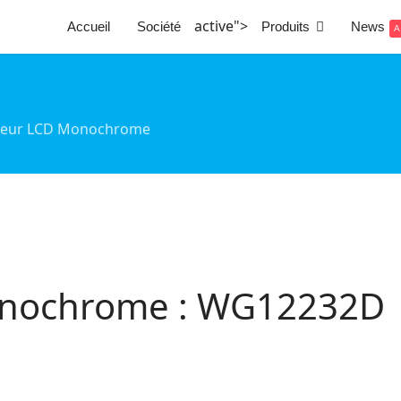
active">
Accueil
Société
Produits
News
A
cheur LCD Monochrome
onochrome : WG12232D