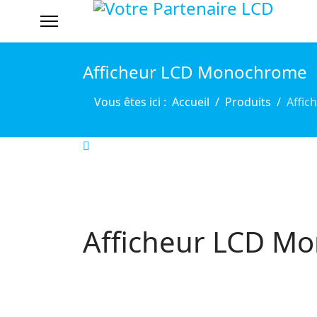
Afficheur LCD Monochrome
Vous êtes ici :
Accueil
Produits
Affi
Afficheur LCD M