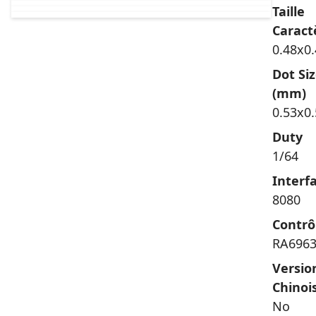
Taille
Caract
0.48x0
Dot Si
(mm)
0.53x0
Duty
1/64
Interf
8080
Contrô
RA696
Versio
Chinoi
No