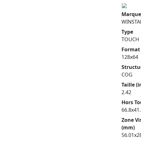
Marque
WINSTA
Type
TOUCH
Format 
128x64
Structu
COG
Taille (
2.42
Hors To
66.8x41
Zone Vi
(mm)
56.01x2