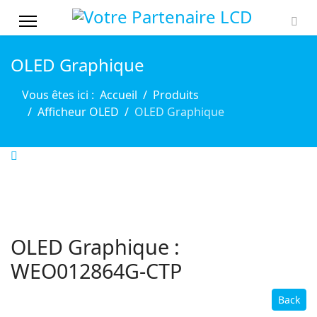
OLED Graphique
Vous êtes ici :
Accueil
Produits
Afficheur OLED
OLED Graphique
OLED Graphique :
WEO012864G-CTP
Back