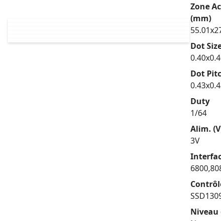
Zone Ac
(mm)
55.01x2
Dot Siz
0.40x0.
Dot Pit
0.43x0.
Duty
1/64
Alim. (V
3V
Interfa
6800,80
Contrôl
SSD130
Niveau 