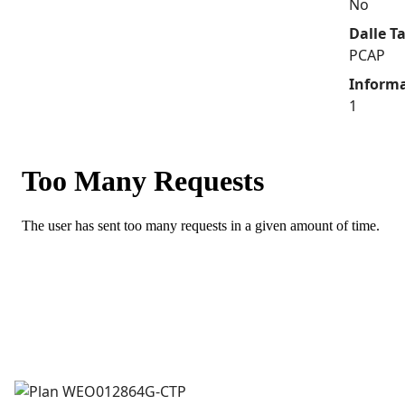
No
Dalle Ta
PCAP
Inform
1