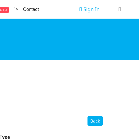
">
Sign In
Contact
CTU
Back
Type