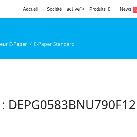
active">
Accueil
Société
Produits
News
A
heur E-Paper
E-Paper Standard
d : DEPG0583BNU790F12