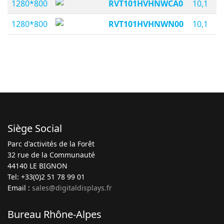
1280*800
RVT101HVHNWCA0
10,1
1280*800
RVT101HVHNWN00
10,1
Siège Social
Parc d'activités de la Forêt
32 rue de la Communauté
44140 LE BIGNON
Tel: +33(0)2 51 78 99 01
Email :
sales@digitaldisplays.fr
Bureau Rhône-Alpes