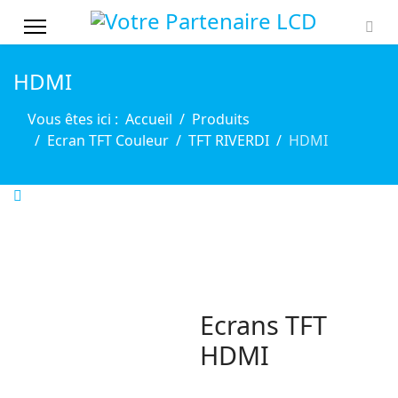
HDMI
Vous êtes ici :
Accueil
Produits
Ecran TFT Couleur
TFT RIVERDI
HDMI
Ecrans TFT
HDMI